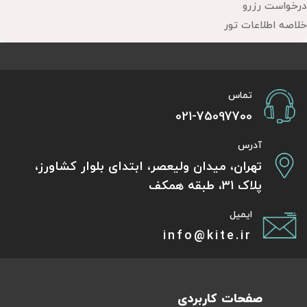
درخواست رزرو
خلاصه اطلاعات تور
تماس
021-75097700
آدرس
تهران، میدان ولیعصر، ابتدای بلوار کشاورز،
پلاک 31، طبقه همکف
ایمیل
info@kite.ir
صفحات کاربردی