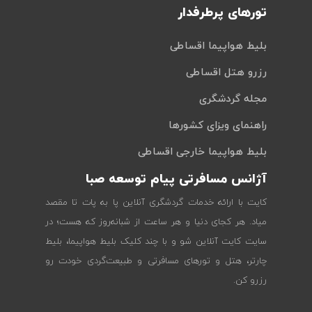
تورهای پرطرفدار
بلیط هواپیما اقساطی
رزرو هتل اقساطی
مجله گردشگری
راهنمای ویزای کشورها
بلیط هواپیما خارجی اقساطی
آژانس مسافرتی پیام توسعه صبا
کایت با ارائه خدمات گردشگری آنلاین پا به پات تا مقصد
میاد. هر کجای دنیا و هر ساعت از شبانه‌روز که هست؛ در
سایت کایت آنلاین شو و با چند کلیک بلیط هواپیما، بلیط
چارتر، هتل و تورهای مسافرتی و طبیعت‌گردی خودت رو
رزرو کن.