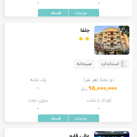
-
-
جلفا
استاندارد
صبحانه
دو تخته (هر نفر)
یک تخته
-
95,000,000
ریال
کودک با تخت
بدون تخت
-
-
عالی قاپو