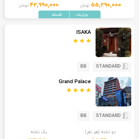
42,990,000
55,290,000
تومان
تومان
تور سوباتان
تور چابهار
ISAKA
تور مرداب هسل
تور کاشان
BB
STANDARD
تور اصفهان
Grand Palace
تور ترکمن صحرا
تور آفرود
BB
STANDARD
دو تخته (هر نفر)
یک تخته