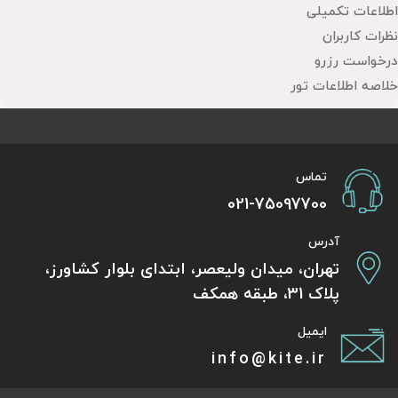
اطلاعات تکمیلی
نظرات کاربران
درخواست رزرو
خلاصه اطلاعات تور
تماس
021-75097700
آدرس
تهران، میدان ولیعصر، ابتدای بلوار کشاورز،
پلاک 31، طبقه همکف
ایمیل
info@kite.ir