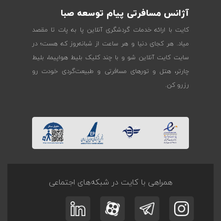
آژانس مسافرتی پیام توسعه صبا
کایت با ارائه خدمات گردشگری آنلاین پا به پات تا مقصد
میاد. هر کجای دنیا و هر ساعت از شبانه‌روز که هست؛ در
سایت کایت آنلاین شو و با چند کلیک بلیط هواپیما، بلیط
چارتر، هتل و تورهای مسافرتی و طبیعت‌گردی خودت رو
رزرو کن.
همراهی با کایت در شبکه‌های اجتماعی