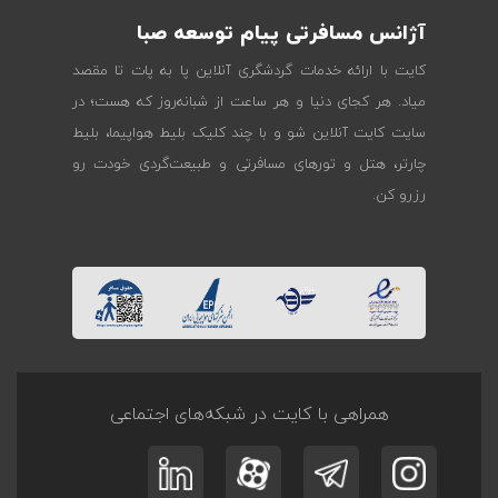
آژانس مسافرتی پیام توسعه صبا
کایت با ارائه خدمات گردشگری آنلاین پا به پات تا مقصد
میاد. هر کجای دنیا و هر ساعت از شبانه‌روز که هست؛ در
سایت کایت آنلاین شو و با چند کلیک بلیط هواپیما، بلیط
چارتر، هتل و تورهای مسافرتی و طبیعت‌گردی خودت رو
رزرو کن.
همراهی با کایت در شبکه‌های اجتماعی