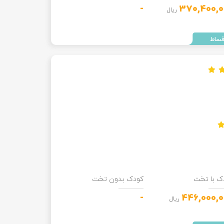
-
370,400,0
ریال
ک با تخت
کودک بدون تخت
-
446,000,
ریال