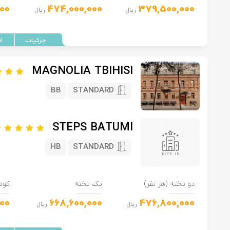
00
474,000,000
379,500,000
ریال
ریال
MAGNOLIA TBIHISI
BB
STANDARD
STEPS BATUMI
HB
STANDARD
دو تخته (هر نفر)
یک تخته
کود
000
668,600,000
476,800,000
ریال
ریال