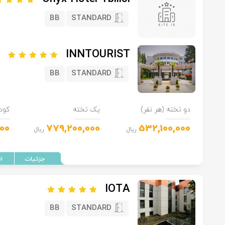
BB
STANDARD
INNTOURIST
BB
STANDARD
دو تخته (هر نفر)
یک تخته
کود
000
779,200,000
532,100,000
ریال
ریال
IOTA
BB
STANDARD