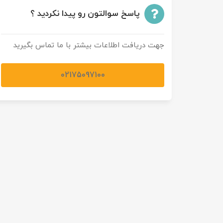
پاسخ سوالتون رو پیدا نکردید ؟
تور سوباتان
تور چابهار
جهت دریافت اطلاعات بیشتر با ما تماس بگیرید
تور مرداب هسل
02175097100
تور کاشان
تور اصفهان
تور ترکمن صحرا
تور آفرود