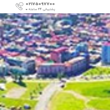
02175097700
پشتیبانی
24
ساعته