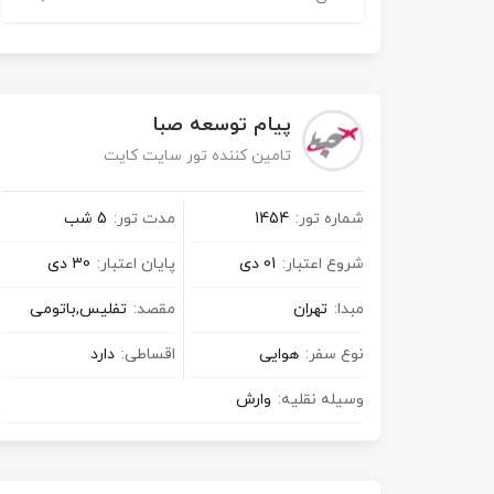
تور کیش از ساری
تور کویر مرنجاب
تور سنگاپور اقساطی
اقساطی
تور طبس
تور مالدیو
تور کیش از بندرعباس
پیام توسعه صبا
اقساطی
تور کویر کاراکال
تور قزاقستان اقساطی
تامین کننده تور سایت کایت
تور کویر مصر
تور زیارتی اقساطی
شماره تور:
1454
مدت تور:
5 شب
تور کویر ابوزیدآباد
شروع اعتبار:
01 دی
پایان اعتبار:
30 دی
مبدا:
تهران
مقصد:
تفلیس,باتومی
تور هرمز
نوع سفر:
هوایی
اقساطی:
دارد
تور ماسوله
وسیله نقلیه:
وارش
تور مرداب سراوان
تور گلستان