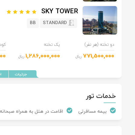
SKY TOWER
BB
STANDARD
دو تخته (هر نفر)
یک تخته
کود
000
1,286,000,000
771,500,000
ریال
ریال
خدمات تور
بیمه مسافرتی
اقامت در هتل به همراه صبحانه