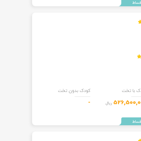
ک با تخت
کودک بدون تخت
-
526,500,0
ریال