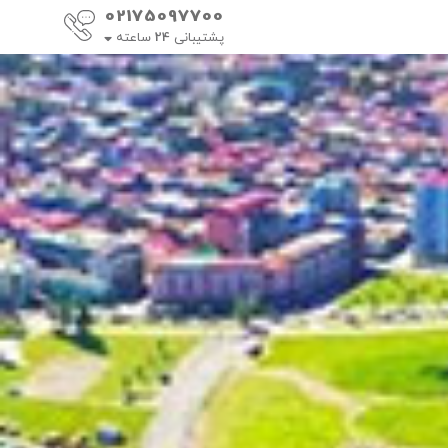
02175097700
پشتیبانی
24
ساعته