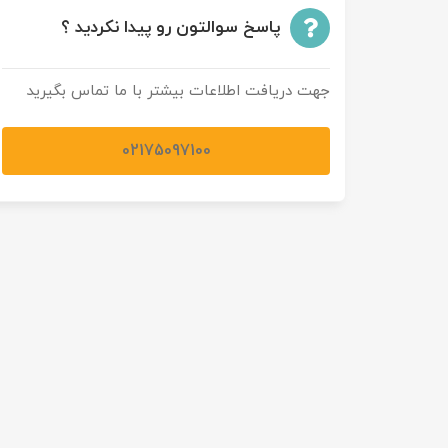
پاسخ سوالتون رو پیدا نکردید ؟
تور سوباتان
تور چابهار
جهت دریافت اطلاعات بیشتر با ما تماس بگیرید
تور مرداب هسل
02175097100
تور کاشان
تور اصفهان
تور ترکمن صحرا
تور آفرود