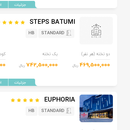
STEPS BATUMI
HB
STANDARD
دو تخته (هر نفر)
یک تخته
کود
00
742,500,000
469,500,000
ریال
ریال
EUPHORIA
HB
STANDARD