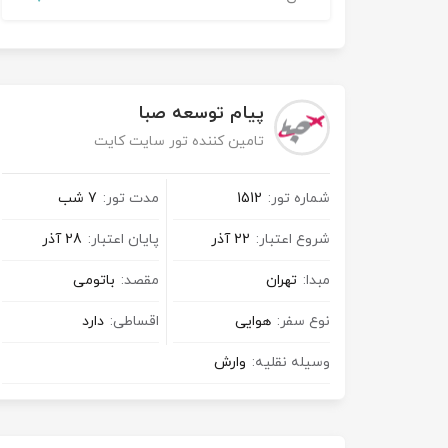
تور کیش از ساری
تور کویر مرنجاب
تور سنگاپور اقساطی
اقساطی
تور طبس
تور مالدیو
تور کیش از بندرعباس
پیام توسعه صبا
اقساطی
تور کویر کاراکال
تور قزاقستان اقساطی
تامین کننده تور سایت کایت
تور کویر مصر
تور زیارتی اقساطی
شماره تور:
1512
مدت تور:
7 شب
تور کویر ابوزیدآباد
شروع اعتبار:
22 آذر
پایان اعتبار:
28 آذر
مبدا:
تهران
مقصد:
باتومی
تور هرمز
نوع سفر:
هوایی
اقساطی:
دارد
تور ماسوله
وسیله نقلیه:
وارش
تور مرداب سراوان
تور گلستان