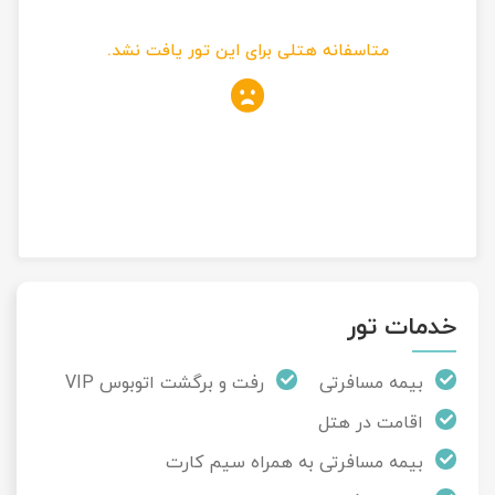
تور کیش از ساری
تور کویر مرنجاب
تور سنگاپور اقساطی
متاسفانه هتلی برای این تور یافت نشد.
اقساطی
تور طبس
تور مالدیو
تور کیش از بندرعباس
اقساطی
تور کویر کاراکال
تور قزاقستان اقساطی
تور کویر مصر
تور زیارتی اقساطی
تور کویر ابوزیدآباد
تور هرمز
خدمات تور
تور ماسوله
بیمه مسافرتی
رفت و برگشت اتوبوس VIP
اقامت در هتل
تور مرداب سراوان
بیمه مسافرتی به همراه سیم کارت
تور گلستان