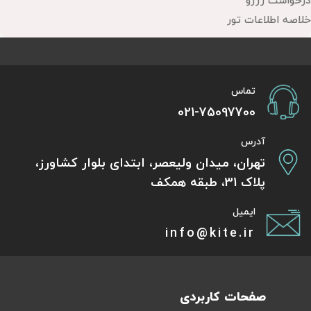
درخواست رزرو
خلاصه اطلاعات تور
تماس
021-75097700
آدرس
تهران، میدان ولیعصر، ابتدای بلوار کشاورز،
پلاک 31، طبقه همکف
ایمیل
info@kite.ir
صفحات کاربردی