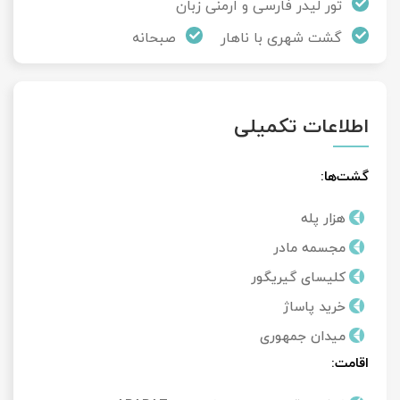
تور لیدر فارسی و ارمنی زبان
تور سوباتان
گشت شهری با ناهار
صبحانه
تور چابهار
تور مرداب هسل
اطلاعات تکمیلی
تور کاشان
گشت‌ها:
تور اصفهان
هزار پله
مجسمه مادر
تور ترکمن صحرا
کلیسای گیریگور
تور آفرود
خرید پاساژ
میدان جمهوری
اقامت: