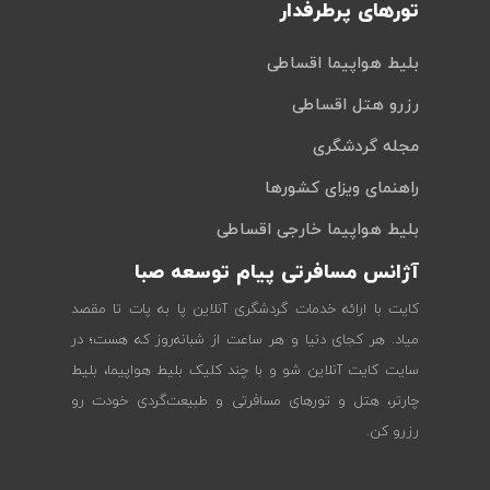
تورهای پرطرفدار
بلیط هواپیما اقساطی
رزرو هتل اقساطی
مجله گردشگری
راهنمای ویزای کشورها
بلیط هواپیما خارجی اقساطی
آژانس مسافرتی پیام توسعه صبا
کایت با ارائه خدمات گردشگری آنلاین پا به پات تا مقصد
میاد. هر کجای دنیا و هر ساعت از شبانه‌روز که هست؛ در
سایت کایت آنلاین شو و با چند کلیک بلیط هواپیما، بلیط
چارتر، هتل و تورهای مسافرتی و طبیعت‌گردی خودت رو
رزرو کن.