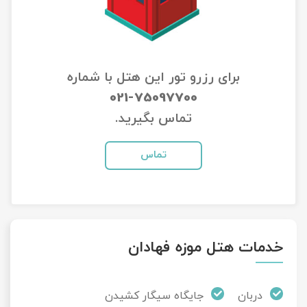
تور سوباتان
تور چابهار
برای رزرو تور این هتل با شماره
تور مرداب هسل
021-75097700
تماس بگیرید.
تور کاشان
تماس
تور اصفهان
تور ترکمن صحرا
تور آفرود
خدمات هتل موزه فهادان
دربان
جایگاه سیگار کشیدن