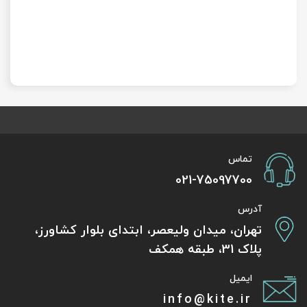
تماس
021-75097700
آدرس
تهران، میدان ولیعصر، ابتدای بلوار کشاورز،
پلاک 31، طبقه همکف
ایمیل
info@kite.ir