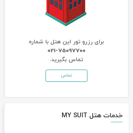
تور سوباتان
تور چابهار
تور مرداب هسل
برای رزرو تور این هتل با شماره
021-75097700
تور کاشان
تماس بگیرید.
تور اصفهان
تماس
تور ترکمن صحرا
تور آفرود
خدمات هتل MY SUIT