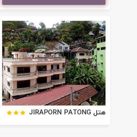
تور سوباتان
تور چابهار
تور مرداب هسل
تور کاشان
تور اصفهان
تور ترکمن صحرا
تور آفرود
هتل JIRAPORN PATONG