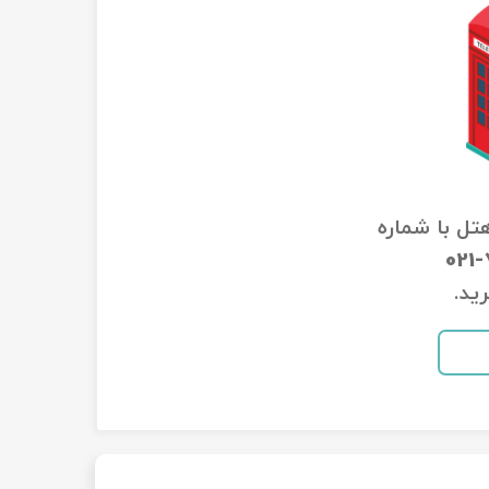
هتل با شماره
021
ید.