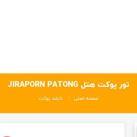
تور پوکت هتل JIRAPORN PATONG
صفحه اصلی
تایلند پوکت