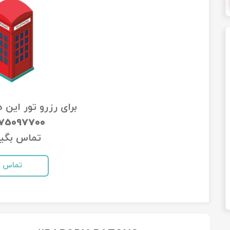
برای رزرو تور این 
-75097700
تماس بگیر
تماس