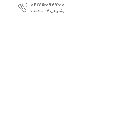
02175097700
پشتیبانی
24
ساعته