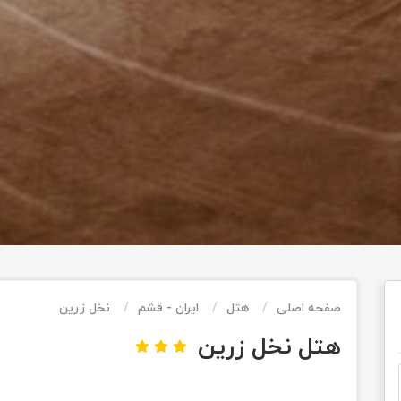
صفحه اصلی
هتل
ایران - قشم
نخل زرین
هتل نخل زرین