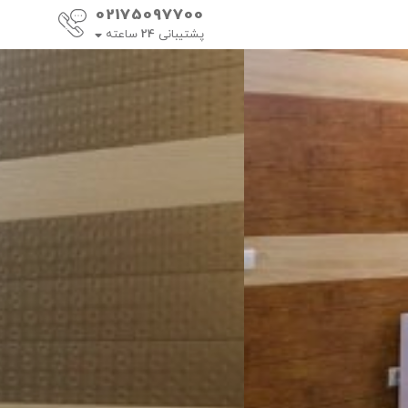
02175097700
پشتیبانی
24
ساعته