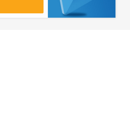
آدرس
تهران، میدان ولیعصر، ابتدای بلوار
کشاورز، پلاک 31، طبقه همکف
تورهای پرطرفدار
آژانس مسافر
کایت با ارائه خدم
بلیط هواپیما اقساطی
هر ساعت از شبانه‌
دی
رزرو هتل اقساطی