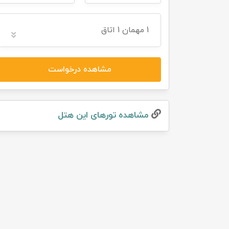
تور سوباتان
1
مهمان
1 اتاق
تور چابهار
مشاهده درخواست
تور مرداب هسل
تور کاشان
مشاهده تور‌های این هتل
تور اصفهان
تور ترکمن صحرا
تور آفرود