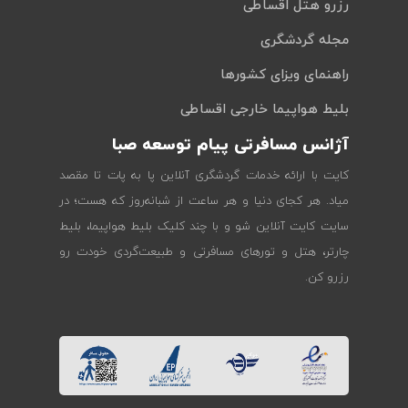
رزرو هتل اقساطی
مجله گردشگری
راهنمای ویزای کشورها
بلیط هواپیما خارجی اقساطی
آژانس مسافرتی پیام توسعه صبا
کایت با ارائه خدمات گردشگری آنلاین پا به پات تا مقصد
میاد. هر کجای دنیا و هر ساعت از شبانه‌روز که هست؛ در
سایت کایت آنلاین شو و با چند کلیک بلیط هواپیما، بلیط
چارتر، هتل و تورهای مسافرتی و طبیعت‌گردی خودت رو
رزرو کن.