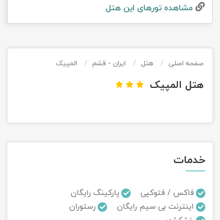
مشاهده تور‌های این هتل
تور کیش از ساری
تور کویر مرنجاب
تور سنگاپور اقساطی
اقساطی
تور طبس
تور مالدیو
تور کیش از بندرعباس
اقساطی
صفحه اصلی
هتل
ایران - قشم
المپیک
تور کویر کاراکال
تور قزاقستان اقساطی
هتل المپیک
تور کویر مصر
تور زیارتی اقساطی
تور کویر ابوزیدآباد
تور هرمز
خدمات
تور ماسوله
تور مرداب سراوان
فاکس / فتوکپی
پارکینگ رایگان
اینترنت بی سیم رایگان
رستوران
تور گلستان