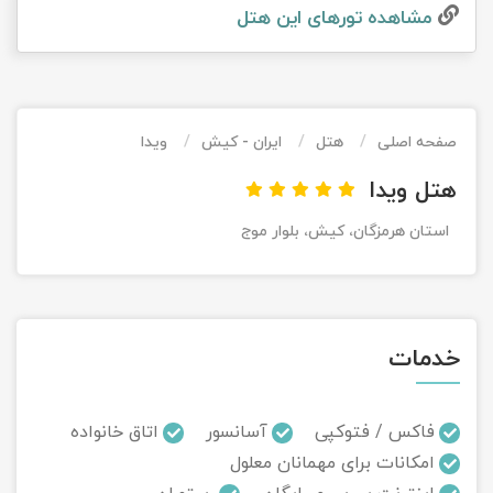
مشاهده تور‌های این هتل
تور کیش از ساری
تور کویر مرنجاب
تور سنگاپور اقساطی
اقساطی
تور طبس
تور مالدیو
تور کیش از بندرعباس
اقساطی
صفحه اصلی
هتل
ایران - کیش
ویدا
تور کویر کاراکال
تور قزاقستان اقساطی
هتل ویدا
تور کویر مصر
تور زیارتی اقساطی
استان هرمزگان، كيش، بلوار موج
تور کویر ابوزیدآباد
تور هرمز
خدمات
تور ماسوله
تور مرداب سراوان
فاکس / فتوکپی
آسانسور
اتاق خانواده
امکانات برای مهمانان معلول
تور گلستان