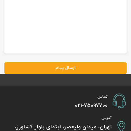
ارسال پیام
تماس
021-75097700
آدرس
تهران، میدان ولیعصر، ابتدای بلوار کشاورز،