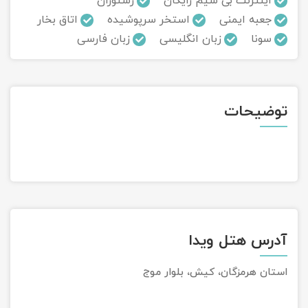
اینترنت بی سیم رایگان
رستوران
جعبه ایمنی
استخر سرپوشیده
اتاق بخار
تور سوباتان
سونا
زبان انگلیسی
زبان فارسی
تور چابهار
تور مرداب هسل
توضیحات
تور کاشان
تور اصفهان
تور ترکمن صحرا
تور آفرود
آدرس هتل ویدا
استان هرمزگان، كيش، بلوار موج