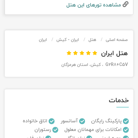
مشاهده تور‌های این هتل
تور کیش از ساری
تور کویر مرنجاب
تور سنگاپور اقساطی
اقساطی
تور طبس
تور مالدیو
تور کیش از بندرعباس
اقساطی
صفحه اصلی
هتل
ایران - کیش
ایران
تور کویر کاراکال
تور قزاقستان اقساطی
هتل ایران
تور کویر مصر
تور زیارتی اقساطی
G2R8+C5V، كيش، استان هرمزگان
تور کویر ابوزیدآباد
تور هرمز
خدمات
تور ماسوله
تور مرداب سراوان
پارکینگ رایگان
آسانسور
اتاق خانواده
امکانات برای مهمانان معلول
رستوران
تور گلستان