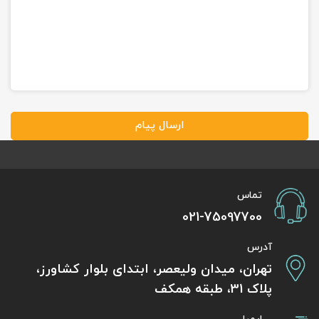
ارسال پیام
تماس
021-75097700
آدرس
تهران، میدان ولیعصر، ابتدای بلوار کشاورز،
پلاک 31، طبقه همکف