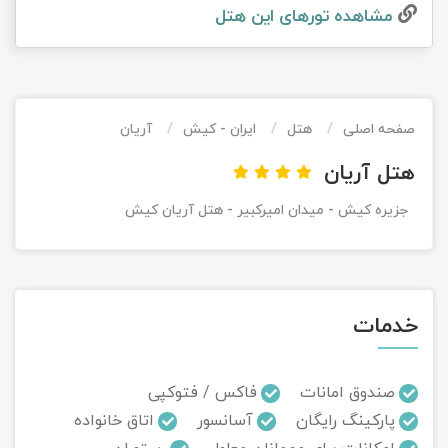
مشاهده تور‌های این هتل
تور کیش از ساری
تور کویر مرنجاب
تور سنگاپور اقساطی
اقساطی
تور طبس
تور مالدیو
تور کیش از بندرعباس
اقساطی
صفحه اصلی
هتل
ایران - کیش
آریان
تور کویر کاراکال
تور قزاقستان اقساطی
هتل آریان
تور کویر مصر
تور زیارتی اقساطی
جزیره کیش - میدان امیرکبیر - هتل آريان کيش
تور کویر ابوزیدآباد
تور هرمز
خدمات
تور ماسوله
تور مرداب سراوان
صندوق امانات
فاکس / فتوکپی
پارکینگ رایگان
آسانسور
اتاق خانواده
تور گلستان