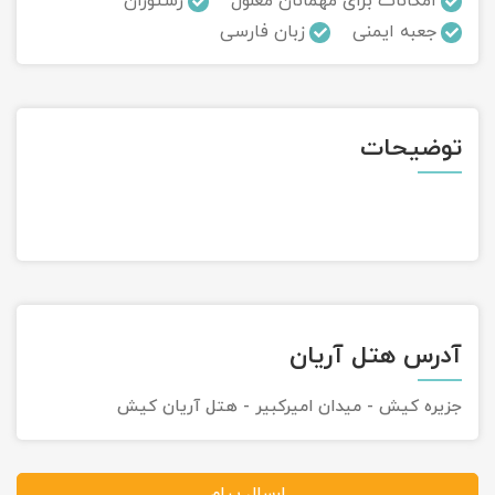
امکانات برای مهمانان معلول
رستوران
جعبه ایمنی
زبان فارسی
تور سوباتان
تور چابهار
توضیحات
تور مرداب هسل
تور کاشان
تور اصفهان
تور ترکمن صحرا
آدرس هتل آریان
تور آفرود
جزیره کیش - میدان امیرکبیر - هتل آريان کيش
ارسال پیام