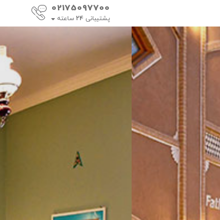
02175097700
پشتیبانی
24
ساعته