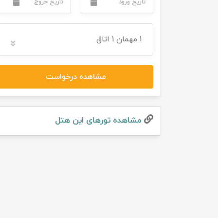
تور سوباتان
1
مهمان
1 اتاق
تور چابهار
تور مرداب هسل
مشاهده درخواست
تور کاشان
تور اصفهان
مشاهده تور‌های این هتل
تور ترکمن صحرا
تور آفرود