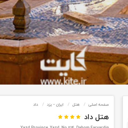
صفحه اصلی
هتل
ایران - یزد
داد
هتل داد
Yazd Province, Yazd, No.214، Dahom Farvardin