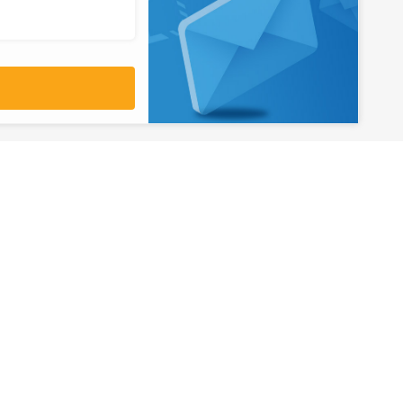
آدرس
تهران، میدان ولیعصر، ابتدای بلوار
کشاورز، پلاک 31، طبقه همکف
تورهای پرطرفدار
آژانس مسافر