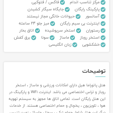
مرکز تناسب اندام
فاکس / فتوکپی
پارکینگ رایگان
جایگاه سیگار کشیدن
تور سوباتان
آسانسور
حیوانات خانگی مجاز نیستند
تور چابهار
اینترنت بی سیم رایگان
میز جلو 24 ساعته
رستوران
استخر سرپوشیده
اتاق بخار
تور مرداب هسل
استخر روباز
ماساژ
سونا
برق کفش
خشکشویی
زبان انگلیسی
تور کاشان
تور اصفهان
توضیحات
تور ترکمن صحرا
تور آفرود
هتل پانوراما هیل دارای امکانات ورزشی و ماساژ ، استخر
روباز و تراس اختصاصی می باشد. اینترنت WiFi و پارکینگ در
این هتل رایگان است. تمامی اتاق ها مجهز به سیستم تهویه
هوا ، تلویزیون ، یخچال و حمام اختصاصی هستند. از خدمات
دیگر این هتل شامل حمام ترکی ، سونا ، ماساژ ، زمین تنیس