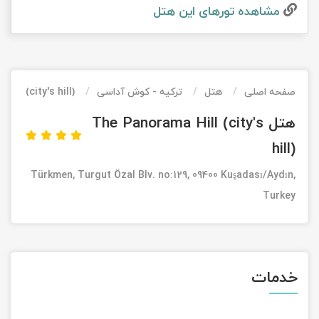
مشاهده تور‌های این هتل
تور کیش از ساری
تور کویر مرنجاب
تور سنگاپور اقساطی
اقساطی
تور طبس
تور مالدیو
تور کیش از بندرعباس
اقساطی
صفحه اصلی
هتل
ترکیه - کوش آداسی
ill (city's hill)
تور کویر کاراکال
تور قزاقستان اقساطی
هتل The Panorama Hill (city's
تور کویر مصر
تور زیارتی اقساطی
hill)
تور کویر ابوزیدآباد
Türkmen, Turgut Özal Blv. no:129, 09400 Kuşadası/Aydın,
Turkey
تور هرمز
تور ماسوله
تور مرداب سراوان
خدمات
تور گلستان