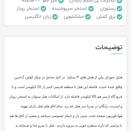
اینترنت بی سیم رایگان
میز جلو 24 ساعته
رستوران
استخر سرپوشیده
استخر روباز
تور سوباتان
برق کفش
خشکشویی
زبان انگلیسی
تور چابهار
تور مرداب هسل
توضیحات
تور کاشان
تور اصفهان
هتل سورتل یکی از هتل های 3 ستاره
در کنار ساحل در مرکز کوش آداسی
تور ترکمن صحرا
واقع شده است
. فاصله این هتل تا منظقه قدیمی کمتر از 20 کیلومتر است و تا
فرودگاه ازمیر هم 80 کیلومتر فاصله دارد .از امکانات هتل میتوان به استخر روباز
تور آفرود
و اینترنت رایگان در سرتا سر هتل نام برد. تمام اتاق های هتل دارای تهویه
هوا,تلوریون صفحه تخت, مینی بار و حمام خصوصی میباشد و بعضی از اتاق ها هم
با تراسی که دارند منظره خوبی به بیرون داردند . هتل با سرو غذا و صبحانه به