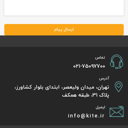
ارسال پیام
تماس
021-75097700
آدرس
تهران، میدان ولیعصر، ابتدای بلوار کشاورز،
پلاک 31، طبقه همکف
ایمیل
info@kite.ir