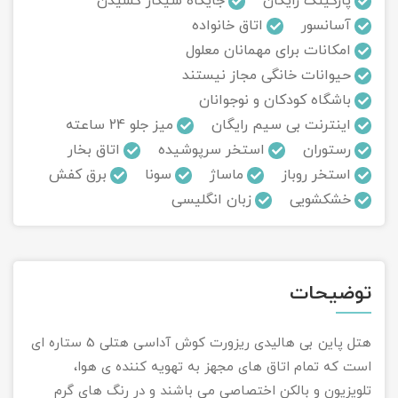
پارکینگ رایگان
جایگاه سیگار کشیدن
آسانسور
اتاق خانواده
تور سوباتان
امکانات برای مهمانان معلول
حیوانات خانگی مجاز نیستند
تور چابهار
باشگاه کودکان و نوجوانان
تور مرداب هسل
اینترنت بی سیم رایگان
میز جلو 24 ساعته
رستوران
استخر سرپوشیده
اتاق بخار
تور کاشان
استخر روباز
ماساژ
سونا
برق کفش
خشکشویی
زبان انگلیسی
تور اصفهان
تور ترکمن صحرا
توضیحات
تور آفرود
هتل پاین بی هالیدی ریزورت کوش آداسی هتلی 5 ستاره ای
است که تمام اتاق های مجهز به تهویه کننده ی هوا،
تلویزیون و بالکن اختصاصی می باشند و در رنگ های گرم