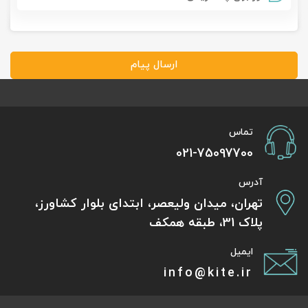
ارسال پیام
تماس
021-75097700
آدرس
تهران، میدان ولیعصر، ابتدای بلوار کشاورز،
پلاک 31، طبقه همکف
ایمیل
info@kite.ir