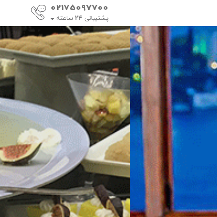
02175097700
پشتیبانی
24
ساعته