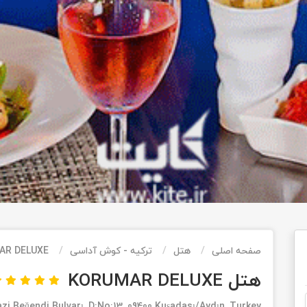
صفحه اصلی
هتل
ترکیه - کوش آداسی
AR DELUXE
هتل KORUMAR DELUXE
i Beğendi Bulvarı, D:No:13, 09400 Kuşadası/Aydın, Turkey