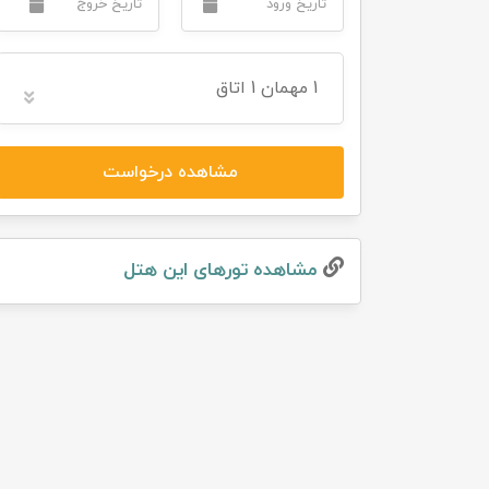
تور سوباتان
1
مهمان
1 اتاق
تور چابهار
تور مرداب هسل
مشاهده درخواست
تور کاشان
تور اصفهان
مشاهده تور‌های این هتل
تور ترکمن صحرا
تور آفرود