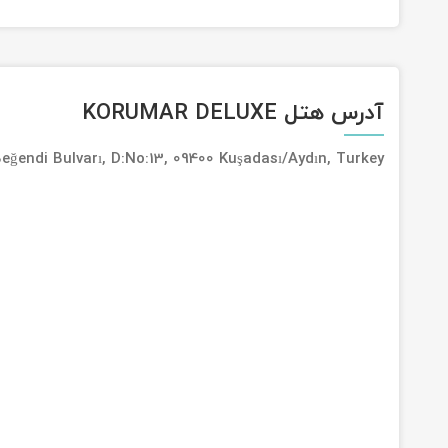
آدرس هتل KORUMAR DELUXE
ğendi Bulvarı, D:No:13, 09400 Kuşadası/Aydın, Turkey