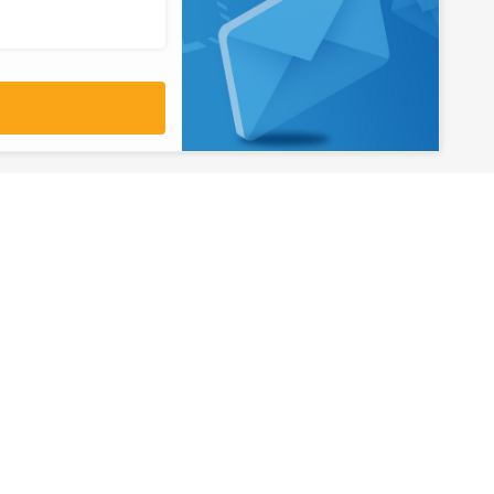
آدرس
تهران، میدان ولیعصر، ابتدای بلوار
کشاورز، پلاک 31، طبقه همکف
تورهای پرطرفدار
آژانس مسافر