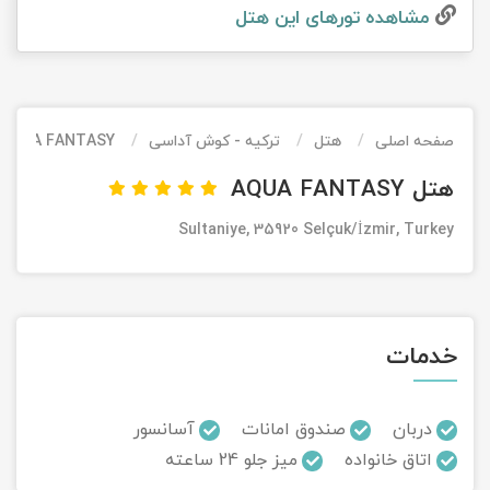
مشاهده تور‌های این هتل
تور کیش از ساری
تور کویر مرنجاب
تور سنگاپور اقساطی
اقساطی
تور طبس
تور مالدیو
تور کیش از بندرعباس
اقساطی
صفحه اصلی
هتل
ترکیه - کوش آداسی
AQUA FANTASY
تور کویر کاراکال
تور قزاقستان اقساطی
هتل AQUA FANTASY
تور کویر مصر
تور زیارتی اقساطی
Sultaniye, 35920 Selçuk/İzmir, Turkey
تور کویر ابوزیدآباد
تور هرمز
خدمات
تور ماسوله
تور مرداب سراوان
دربان
صندوق امانات
آسانسور
اتاق خانواده
میز جلو 24 ساعته
تور گلستان