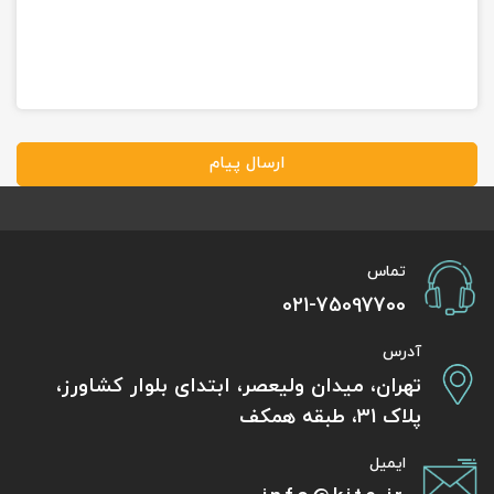
ارسال پیام
تماس
021-75097700
آدرس
تهران، میدان ولیعصر، ابتدای بلوار کشاورز،
پلاک 31، طبقه همکف
ایمیل