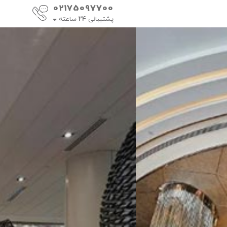
02175097700
پشتیبانی
24
ساعته