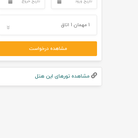
تور سوباتان
1
مهمان
1 اتاق
تور چابهار
تور مرداب هسل
مشاهده درخواست
تور کاشان
تور اصفهان
مشاهده تور‌های این هتل
تور ترکمن صحرا
تور آفرود