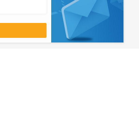
آدرس
تهران، میدان ولیعصر، ابتدای بلوار
کشاورز، پلاک 31، طبقه همکف
تورهای پرطرفدار
آژانس مسافر