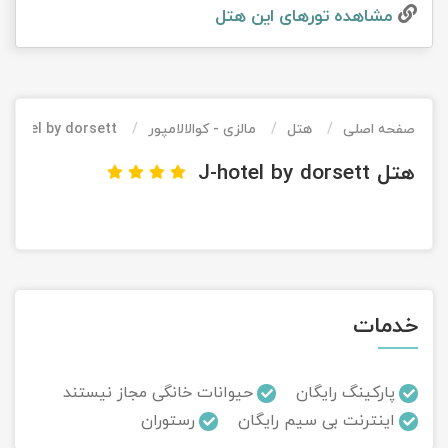
مشاهده تور‌های این هتل
تور کیش از ساری
تور کویر مرنجاب
تور سنگاپور اقساطی
اقساطی
تور طبس
تور مالدیو
تور کیش از بندرعباس
اقساطی
صفحه اصلی
هتل
مالزی - کوالالامپور
-hotel by dorsett
تور کویر کاراکال
تور قزاقستان اقساطی
هتل J-hotel by dorsett
تور کویر مصر
تور زیارتی اقساطی
تور کویر ابوزیدآباد
تور هرمز
خدمات
تور ماسوله
تور مرداب سراوان
پارکینگ رایگان
حیوانات خانگی مجاز نیستند
اینترنت بی سیم رایگان
رستوران
تور گلستان