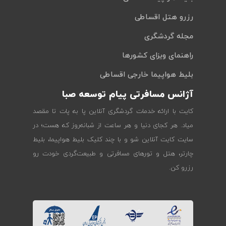
رزرو هتل اقساطی
مجله گردشگری
راهنمای ویزای کشورها
بلیط هواپیما خارجی اقساطی
آژانس مسافرتی پیام توسعه صبا
کایت با ارائه خدمات گردشگری آنلاین پا به پات تا مقصد
میاد. هر کجای دنیا و هر ساعت از شبانه‌روز که هست؛ در
سایت کایت آنلاین شو و با چند کلیک بلیط هواپیما، بلیط
چارتر، هتل و تورهای مسافرتی و طبیعت‌گردی خودت رو
رزرو کن.