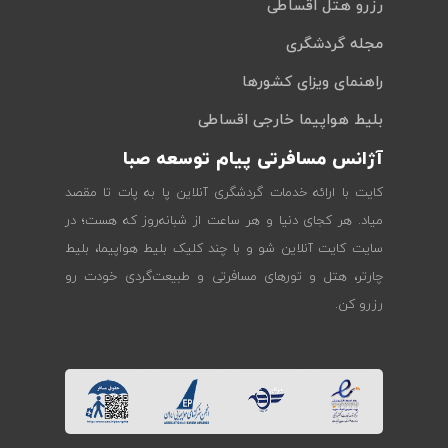
رزرو هتل اقساطی
مجله گردشگری
راهنمای ویزای کشورها
بلیط هواپیما خارجی اقساطی
آژانس مسافرتی پیام توسعه صبا
کایت با ارائه خدمات گردشگری آنلاین پا به پات تا مقصد
میاد. هر کجای دنیا و هر ساعت از شبانه‌روز که هست؛ در
سایت کایت آنلاین شو و با چند کلیک بلیط هواپیما، بلیط
چارتر، هتل و تورهای مسافرتی و طبیعت‌گردی خودت رو
رزرو کن.