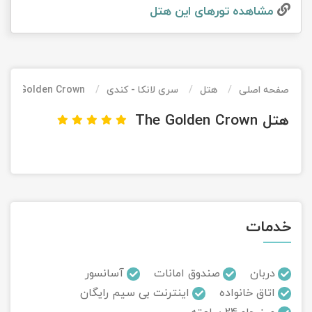
مشاهده تور‌های این هتل
تور کیش از ساری
تور کویر مرنجاب
تور سنگاپور اقساطی
اقساطی
تور طبس
تور مالدیو
تور کیش از بندرعباس
اقساطی
صفحه اصلی
هتل
سری لانکا - کندی
The Golden Crown
تور کویر کاراکال
تور قزاقستان اقساطی
هتل The Golden Crown
تور کویر مصر
تور زیارتی اقساطی
تور کویر ابوزیدآباد
تور هرمز
خدمات
تور ماسوله
تور مرداب سراوان
دربان
صندوق امانات
آسانسور
اتاق خانواده
اینترنت بی سیم رایگان
تور گلستان