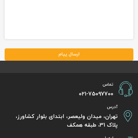
ارسال پیام
تماس
021-75097700
آدرس
تهران، میدان ولیعصر، ابتدای بلوار کشاورز،
پلاک 31، طبقه همکف