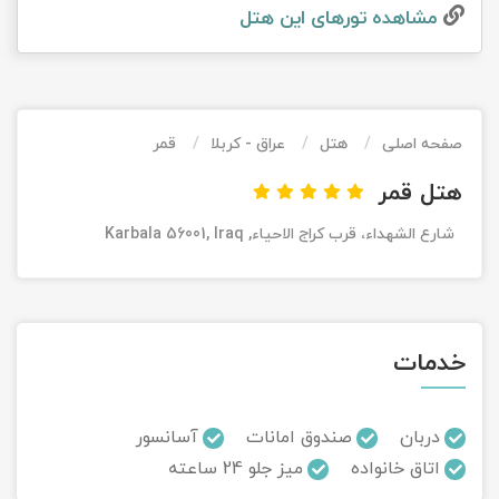
مشاهده تور‌های این هتل
تور کیش از ساری
تور کویر مرنجاب
تور سنگاپور اقساطی
اقساطی
تور طبس
تور مالدیو
تور کیش از بندرعباس
اقساطی
صفحه اصلی
هتل
عراق - کربلا
قمر
تور کویر کاراکال
تور قزاقستان اقساطی
هتل قمر
تور کویر مصر
تور زیارتی اقساطی
شارع الشهداء، قرب كراج الاحياء, Karbala 56001, Iraq
تور کویر ابوزیدآباد
تور هرمز
خدمات
تور ماسوله
تور مرداب سراوان
دربان
صندوق امانات
آسانسور
اتاق خانواده
میز جلو 24 ساعته
تور گلستان