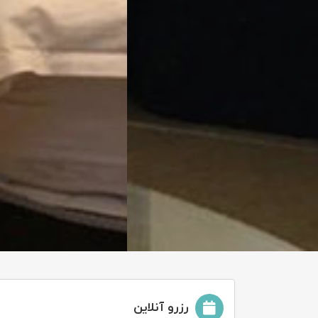
تور سوباتان
تور چابهار
تور مرداب هسل
تور کاشان
تور اصفهان
تور ترکمن صحرا
تور آفرود
رزرو آنلاین