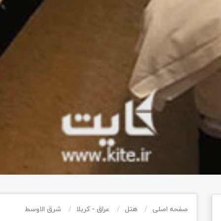
صفحه اصلی
هتل
عراق - کربلا
شرق الاوسط