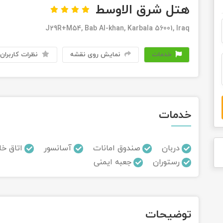
هتل شرق الاوسط
J29R+M54, Bab Al-khan, Karbala 56001, Iraq
خدمات
نمایش روی نقشه
نظرات کاربران
خدمات
دربان
صندوق امانات
آسانسور
اتاق خا
رستوران
جعبه ایمنی
توضیحات