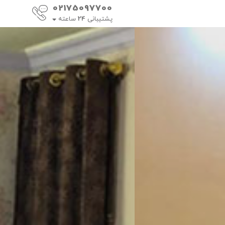
02175097700
پشتیبانی
24
ساعته