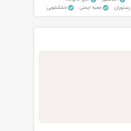
رستوران
جعبه ایمنی
خشکشویی