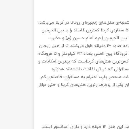
ه‌ی هتل‌های زنجیره‌ای روتانا در کربلا می‌باشد،
هتل ریحان هتلی 5 ستاره است که نسبت به سایر هتل‌های 5 ستاره‌ی کربلا کمترین فاصله را با بین الحرمین
 تا بین الحرمین (حرم امام حسین (ع) و حضرت
عباس (ع)) 1600 متر است یعنی با خودرو 7 دقیقه و با پای پیاده حدود 20 دقیقه طول می‌کشد تا از هتل ریحان
به بین الحرمین برسید. هتل ریحان تا مرکز شهر 2 کیلومتر، تا فرودگاه بین المللی بغداد 73 کیلومتر و تا فرودگاه
ن یکی از لوکس‌ترین هتل‌های کربلاست که بهترین امکانات و
سافرانی که در آن اقامت داشته‌اند همواره
دمات منحصر بفرد، احترام به مسافران، فاصله‌ی کم
یکی از پرطرفدارترین هتل‌های کربلا و حتی عراق
هتل ریحان کربلا خدمات فراوانی به میهمانان خود ارائه می‌دهد، این هتل 12 طبقه دارد و دارای آسانسور است،