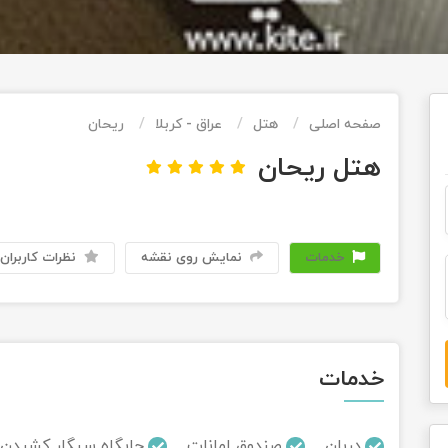
صفحه اصلی
هتل
عراق - کربلا
ریحان
هتل ریحان
خدمات
نمایش روی نقشه
نظرات کاربران
خدمات
دربان
صندوق امانات
جایگاه سیگار کشیدن