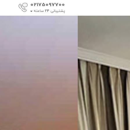
02175097700
پشتیبانی
24
ساعته