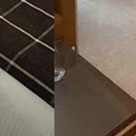
تور سوباتان
تور چابهار
تور مرداب هسل
تور کاشان
تور اصفهان
تور ترکمن صحرا
تور آفرود