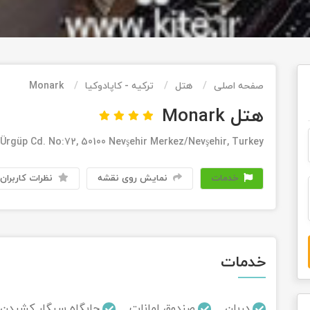
صفحه اصلی
هتل
ترکیه - کاپادوکیا
Monark
هتل Monark
 Ürgüp Cd. No:72, 50100 Nevşehir Merkez/Nevşehir, Turkey
خدمات
نمایش روی نقشه
نظرات کاربران
خدمات
دربان
صندوق امانات
جایگاه سیگار کشیدن