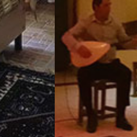
تور سوباتان
تور چابهار
تور مرداب هسل
تور کاشان
تور اصفهان
تور ترکمن صحرا
تور آفرود