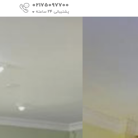
02175097700
پشتیبانی
24
ساعته