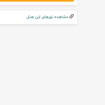
تور سوباتان
مشاهده تور‌های این هتل
تور چابهار
تور مرداب هسل
تور کاشان
تور اصفهان
تور ترکمن صحرا
تور آفرود