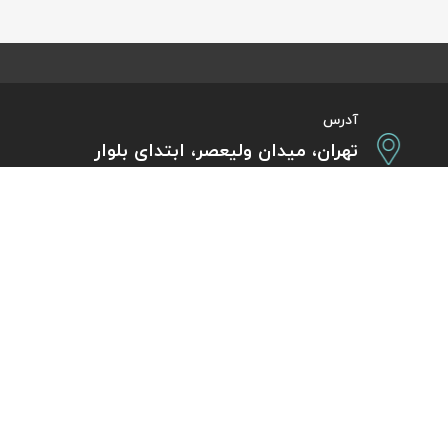
آدرس
تهران، میدان ولیعصر، ابتدای بلوار
کشاورز، پلاک 31، طبقه همکف
تورهای پرطرفدار
آژانس مسافر
کایت با ارائه خدم
بلیط هواپیما اقساطی
هر ساعت از شبانه‌
دی
رزرو هتل اقساطی
هواپیما، بلیط چار
ل
مجله گردشگری
گردی
راهنمای ویزای کشورها