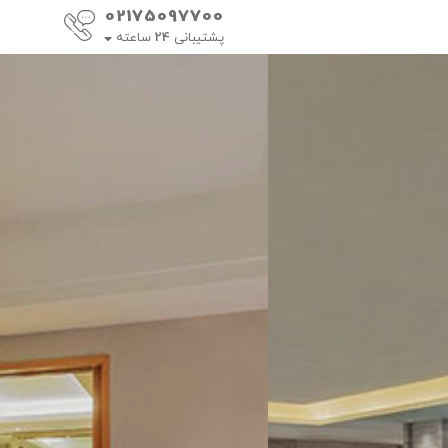
02175097700
پشتیبانی
24
ساعته