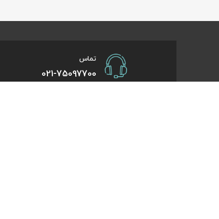
تماس
021-75097700
صفحات کاربردی
درباره کایت
درخواست همکاری
تورهای یک روزه
راهنمای خرید
تورهای کویر گر
درباره ما
تورهای استانبو
تماس با ما
تورهای طبیعت 