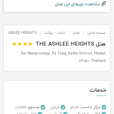
مشاهده تور‌های این هتل
تور کیش از ساری
تور کویر مرنجاب
تور سنگاپور اقساطی
اقساطی
تور طبس
تور مالدیو
تور کیش از بندرعباس
اقساطی
صفحه اصلی
هتل
تایلند - پوکت
THE ASHLEE HEIGHTS
تور کویر کاراکال
تور قزاقستان اقساطی
هتل THE ASHLEE HEIGHTS
تور کویر مصر
تور زیارتی اقساطی
Soi Nanairoumjai, Pa Tong, Kathu District, Phuket
تور کویر ابوزیدآباد
83150, Thailand
تور هرمز
تور ماسوله
خدمات
تور مرداب سراوان
مرکز تناسب اندام
دربان
صندوق امانات
تور گلستان