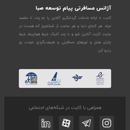
آژانس مسافرتی پیام توسعه صبا
کایت با ارائه خدمات گردشگری آنلاین پا به پات تا مقصد
میاد. هر کجای دنیا و هر ساعت از شبانه‌روز که هست؛ در
سایت کایت آنلاین شو و با چند کلیک بلیط هواپیما، بلیط
چارتر، هتل و تورهای مسافرتی و طبیعت‌گردی خودت رو
رزرو کن.
همراهی با کایت در شبکه‌های اجتماعی