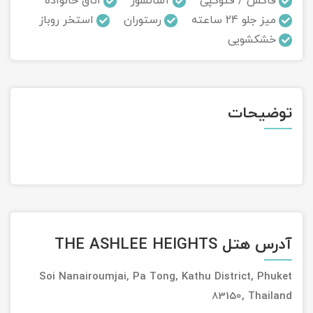
فاکس / فتوکپی
آسانسور
اتاق خانواده
میز جلو 24 ساعته
رستوران
استخر روباز
تور سوباتان
خشکشویی
تور چابهار
تور مرداب هسل
توضیحات
تور کاشان
تور اصفهان
تور ترکمن صحرا
تور آفرود
آدرس هتل THE ASHLEE HEIGHTS
Soi Nanairoumjai, Pa Tong, Kathu District, Phuket
83150, Thailand