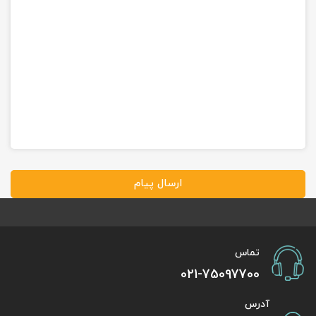
ارسال پیام
تماس
021-75097700
آدرس