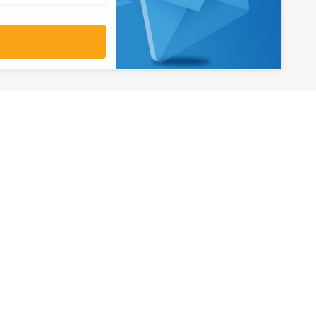
آدرس
تهران، میدان ولیعصر، ابتدای بلوار
کشاورز، پلاک 31، طبقه همکف
تورهای پرطرفدار
آژانس مسافر
کایت با ارائه خدم
بلیط هواپیما اقساطی