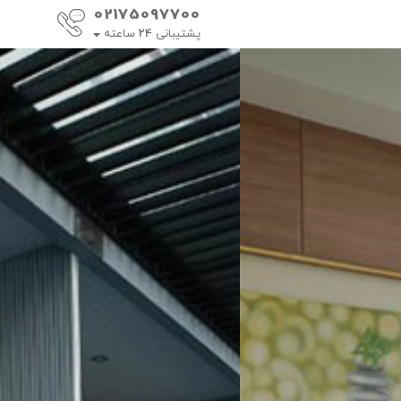
02175097700
پشتیبانی
24
ساعته