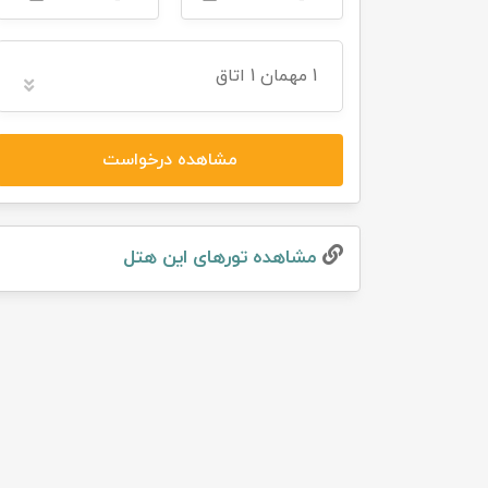
تور سوباتان
1
مهمان
1 اتاق
تور چابهار
تور مرداب هسل
مشاهده درخواست
تور کاشان
مشاهده تور‌های این هتل
تور اصفهان
تور ترکمن صحرا
تور آفرود