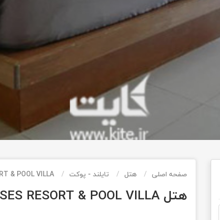
صفحه اصلی
هتل
تایلند - پوکت
T & POOL VILLA
هتل SENSES RESORT & POOL VILLA