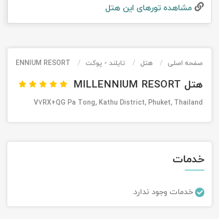
مشاهده تور‌های این هتل
تور کیش از ساری
تور کویر مرنجاب
تور سنگاپور اقساطی
اقساطی
تور طبس
تور مالدیو
تور کیش از بندرعباس
اقساطی
صفحه اصلی
هتل
تایلند - پوکت
MILLENNIUM RESORT
تور کویر کاراکال
تور قزاقستان اقساطی
هتل MILLENNIUM RESORT
تور کویر مصر
تور زیارتی اقساطی
V7RX+QG Pa Tong, Kathu District, Phuket, Thailand
تور کویر ابوزیدآباد
تور هرمز
خدمات
تور ماسوله
تور مرداب سراوان
خدمات وجود ندارد.
تور گلستان