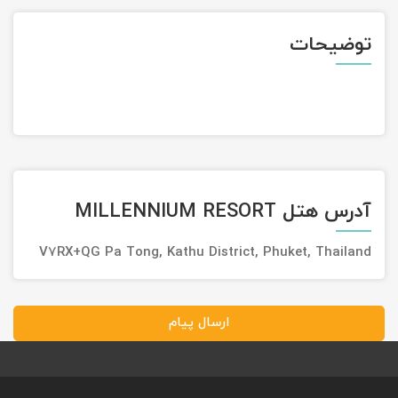
تور سوباتان
توضیحات
تور چابهار
تور مرداب هسل
تور کاشان
آدرس هتل MILLENNIUM RESORT
تور اصفهان
V7RX+QG Pa Tong, Kathu District, Phuket, Thailand
تور ترکمن صحرا
تور آفرود
ارسال پیام