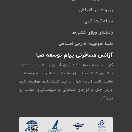
رزرو هتل اقساطی
مجله گردشگری
راهنمای ویزای کشورها
بلیط هواپیما خارجی اقساطی
آژانس مسافرتی پیام توسعه صبا
کایت با ارائه خدمات گردشگری آنلاین پا به پات تا مقصد
میاد. هر کجای دنیا و هر ساعت از شبانه‌روز که هست؛ در
سایت کایت آنلاین شو و با چند کلیک بلیط هواپیما، بلیط
چارتر، هتل و تورهای مسافرتی و طبیعت‌گردی خودت رو
رزرو کن.