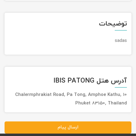
تور سوباتان
توضیحات
تور چابهار
sadas
تور مرداب هسل
تور کاشان
تور اصفهان
آدرس هتل IBIS PATONG
تور ترکمن صحرا
10 Chalermphrakiat Road, Pa Tong, Amphoe Kathu,
تور آفرود
Phuket 83150, Thailand
ارسال پیام