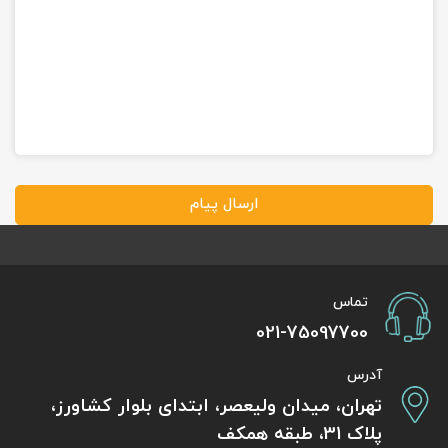
ارسال پیام
تماس
021-75097700
آدرس
تهران، میدان ولیعصر، ابتدای بلوار کشاورز،
پلاک 31، طبقه همکف