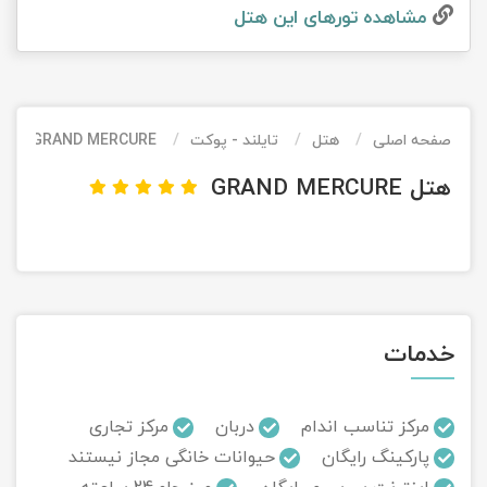
مشاهده تور‌های این هتل
تور کیش از ساری
تور کویر مرنجاب
تور سنگاپور اقساطی
اقساطی
تور طبس
تور مالدیو
تور کیش از بندرعباس
اقساطی
صفحه اصلی
هتل
تایلند - پوکت
GRAND MERCURE
تور کویر کاراکال
تور قزاقستان اقساطی
هتل GRAND MERCURE
تور کویر مصر
تور زیارتی اقساطی
تور کویر ابوزیدآباد
تور هرمز
خدمات
تور ماسوله
تور مرداب سراوان
مرکز تناسب اندام
دربان
مرکز تجاری
پارکینگ رایگان
حیوانات خانگی مجاز نیستند
تور گلستان