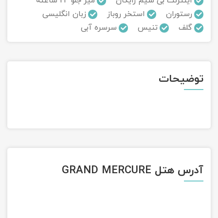
اینترنت بی سیم رایگان
میز جلو 24 ساعته
رستوران
استخر روباز
زبان انگلیسی
تور سوباتان
گلف
تنیس
سرسره آبی
تور چابهار
تور مرداب هسل
توضیحات
تور کاشان
تور اصفهان
تور ترکمن صحرا
تور آفرود
آدرس هتل GRAND MERCURE