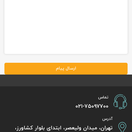
ارسال پیام
تماس
021-75097700
آدرس
تهران، میدان ولیعصر، ابتدای بلوار کشاورز،