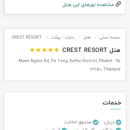
مشاهده تور‌های این هتل
تور کیش از ساری
تور کویر مرنجاب
تور سنگاپور اقساطی
اقساطی
تور طبس
تور مالدیو
تور کیش از بندرعباس
اقساطی
صفحه اصلی
هتل
تایلند - پوکت
CREST RESORT
تور کویر کاراکال
تور قزاقستان اقساطی
هتل CREST RESORT
تور کویر مصر
تور زیارتی اقساطی
95 Muen-Ngern Rd, Pa Tong, Kathu District, Phuket
تور کویر ابوزیدآباد
83150, Thailand
تور هرمز
تور ماسوله
خدمات
تور مرداب سراوان
دربان
صندوق امانات
تور گلستان