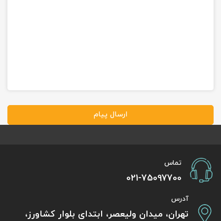
ارسال پیام
تماس
021-75097700
آدرس
تهران، میدان ولیعصر، ابتدای بلوار کشاورز،