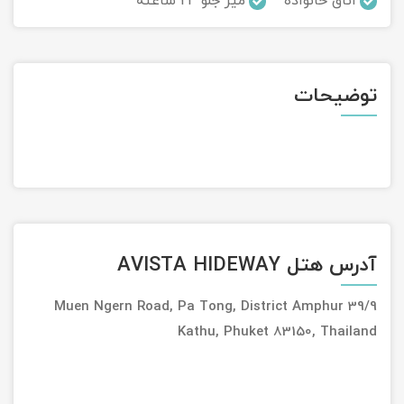
اتاق خانواده
میز جلو 24 ساعته
تور سوباتان
تور چابهار
توضیحات
تور مرداب هسل
تور کاشان
تور اصفهان
تور ترکمن صحرا
آدرس هتل AVISTA HIDEWAY
تور آفرود
39/9 Muen Ngern Road, Pa Tong, District Amphur
Kathu, Phuket 83150, Thailand