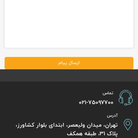
ارسال پیام
تماس
021-75097700
آدرس
تهران، میدان ولیعصر، ابتدای بلوار کشاورز،
پلاک 31، طبقه همکف