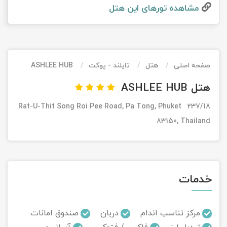
مشاهده تور‌های این هتل
تور کیش از ساری
تور کویر مرنجاب
تور سنگاپور اقساطی
اقساطی
تور طبس
تور مالدیو
تور کیش از بندرعباس
اقساطی
صفحه اصلی
هتل
تایلند - پوکت
ASHLEE HUB
تور کویر کاراکال
تور قزاقستان اقساطی
هتل ASHLEE HUB
تور کویر مصر
تور زیارتی اقساطی
237/18 Rat-U-Thit Song Roi Pee Road, Pa Tong, Phuket
تور کویر ابوزیدآباد
83150, Thailand
تور هرمز
تور ماسوله
خدمات
تور مرداب سراوان
مرکز تناسب اندام
دربان
صندوق امانات
تور گلستان