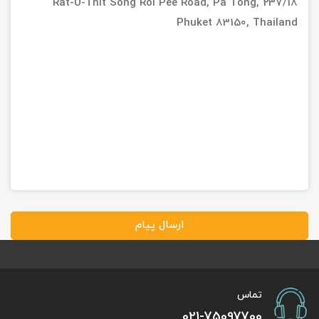
237/18 Rat-U-Thit Song Roi Pee Road, Pa Tong,
Phuket 83150, Thailand
ارسال پیام
تماس
021-75097700