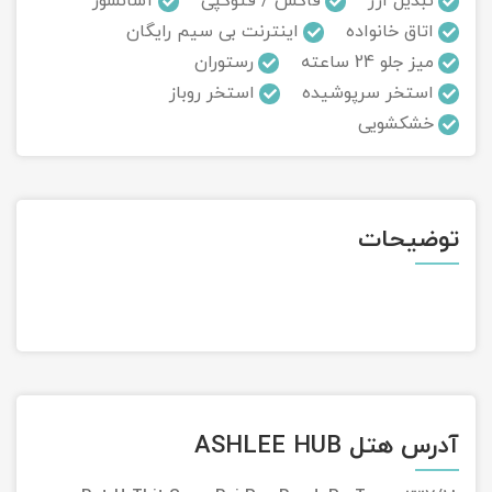
تبدیل ارز
فاکس / فتوکپی
آسانسور
اتاق خانواده
اینترنت بی سیم رایگان
تور سوباتان
میز جلو 24 ساعته
رستوران
استخر سرپوشیده
استخر روباز
تور چابهار
خشکشویی
تور مرداب هسل
تور کاشان
توضیحات
تور اصفهان
تور ترکمن صحرا
تور آفرود
آدرس هتل ASHLEE HUB