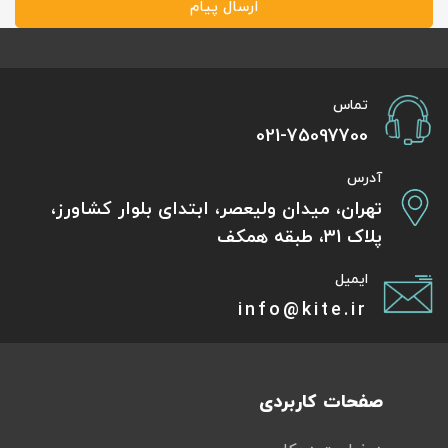
ارسال پیام
تماس
021-75097700
آدرس
تهران، میدان ولیعصر، ابتدای بلوار کشاورز،
پلاک 31، طبقه همکف
ایمیل
info@kite.ir
صفحات کاربردی