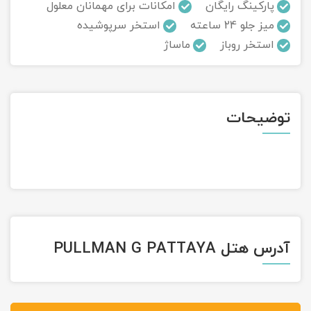
پارکینگ رایگان
امکانات برای مهمانان معلول
میز جلو 24 ساعته
استخر سرپوشیده
تور سوباتان
استخر روباز
ماساژ
تور چابهار
تور مرداب هسل
توضیحات
تور کاشان
تور اصفهان
تور ترکمن صحرا
تور آفرود
آدرس هتل PULLMAN G PATTAYA