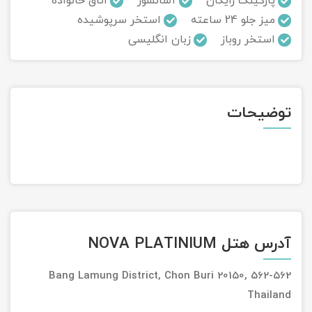
پارکینگ رایگان
آسانسور
اتاق خانواده
میز جلو 24 ساعته
استخر سرپوشیده
تور سوباتان
استخر روباز
زبان انگلیسی
تور چابهار
تور مرداب هسل
توضیحات
تور کاشان
تور اصفهان
تور ترکمن صحرا
تور آفرود
آدرس هتل NOVA PLATINIUM
562-562 Bang Lamung District, Chon Buri 20150,
Thailand