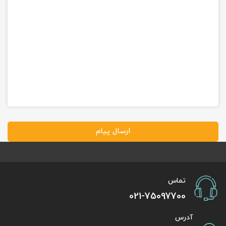
ارسال پیام
تماس
021-75097700
آدرس