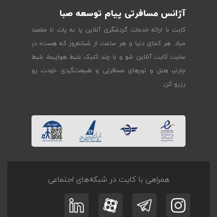
آژانس مسافرتی پیام توسعه صبا
کایت با ارائه خدمات گردشگری آنلاین پا به پات تا مقصد
میاد. هر کجای دنیا و هر ساعت از شبانه‌روز که هست؛ در
سایت کایت آنلاین شو و با چند کلیک بلیط هواپیما، بلیط
چارتر، هتل و تورهای مسافرتی و طبیعت‌گردی خودت رو
رزرو کن.
همراهی با کایت در شبکه‌های اجتماعی