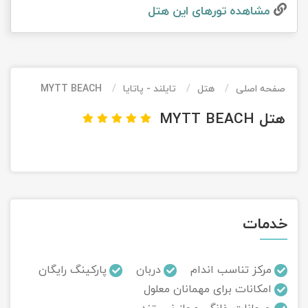
مشاهده تور‌های این هتل
تور کیش از ساری
تور کویر مرنجاب
تور سنگاپور اقساطی
اقساطی
تور طبس
تور مالدیو
تور کیش از بندرعباس
اقساطی
صفحه اصلی
هتل
تایلند - پاتایا
MYTT BEACH
تور کویر کاراکال
تور قزاقستان اقساطی
هتل MYTT BEACH
تور کویر مصر
تور زیارتی اقساطی
تور کویر ابوزیدآباد
تور هرمز
خدمات
تور ماسوله
تور مرداب سراوان
مرکز تناسب اندام
دربان
پارکینگ رایگان
امکانات برای مهمانان معلول
تور گلستان