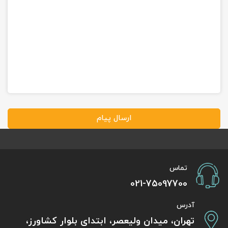
ارسال پیام
تماس
021-75097700
آدرس
تهران، میدان ولیعصر، ابتدای بلوار کشاورز،