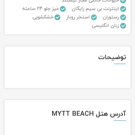
حیوانات خانگی مجاز نیستند
اینترنت بی سیم رایگان
میز جلو 24 ساعته
تور سوباتان
رستوران
استخر روباز
خشکشویی
زبان انگلیسی
تور چابهار
تور مرداب هسل
توضیحات
تور کاشان
تور اصفهان
تور ترکمن صحرا
تور آفرود
آدرس هتل MYTT BEACH