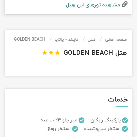
مشاهده تور‌های این هتل
تور کیش از ساری
تور کویر مرنجاب
تور سنگاپور اقساطی
اقساطی
تور طبس
تور مالدیو
تور کیش از بندرعباس
اقساطی
صفحه اصلی
هتل
تایلند - پاتایا
GOLDEN BEACH
تور کویر کاراکال
تور قزاقستان اقساطی
هتل GOLDEN BEACH
تور کویر مصر
تور زیارتی اقساطی
تور کویر ابوزیدآباد
تور هرمز
خدمات
تور ماسوله
تور مرداب سراوان
پارکینگ رایگان
میز جلو 24 ساعته
استخر سرپوشیده
استخر روباز
تور گلستان