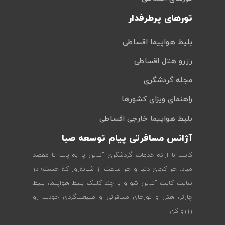
تورهای پرطرفدار
بلیط هواپیما اقساطی
رزرو هتل اقساطی
مجله گردشگری
راهنمای ویزای کشورها
بلیط هواپیما خارجی اقساطی
آژانس مسافرتی پیام توسعه صبا
کایت با ارائه خدمات گردشگری آنلاین پا به پات تا مقصد
میاد. هر کجای دنیا و هر ساعت از شبانه‌روز که هست؛ در
سایت کایت آنلاین شو و با چند کلیک بلیط هواپیما، بلیط
چارتر، هتل و تورهای مسافرتی و طبیعت‌گردی خودت رو
رزرو کن.