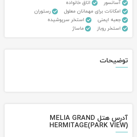
آسانسور
اتاق خانواده
امکانات برای مهمانان معلول
رستوران
تور سوباتان
جعبه ایمنی
استخر سرپوشیده
تور چابهار
استخر روباز
ماساژ
تور مرداب هسل
تور کاشان
توضیحات
تور اصفهان
تور ترکمن صحرا
تور آفرود
آدرس هتل MELIA GRAND
HERMITAGE(PARK VIEW)