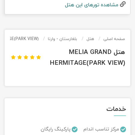
مشاهده تور‌های این هتل
تور کیش از ساری
تور کویر مرنجاب
تور سنگاپور اقساطی
اقساطی
تور طبس
تور مالدیو
تور کیش از بندرعباس
اقساطی
صفحه اصلی
هتل
بلغارستان - وارنا
ITAGE(PARK VIEW)
تور کویر کاراکال
تور قزاقستان اقساطی
هتل MELIA GRAND
تور کویر مصر
تور زیارتی اقساطی
HERMITAGE(PARK VIEW)
تور کویر ابوزیدآباد
تور هرمز
تور ماسوله
خدمات
تور مرداب سراوان
مرکز تناسب اندام
پارکینگ رایگان
تور گلستان