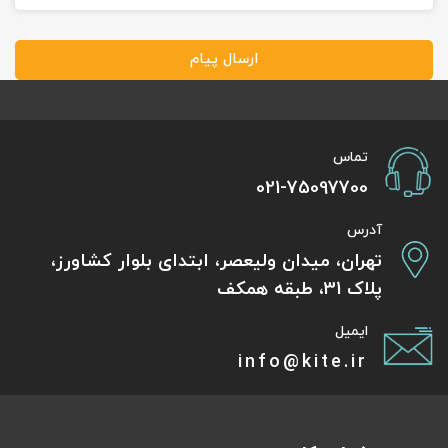
ارسال پیام
تماس
021-75097700
آدرس
تهران، میدان ولیعصر، ابتدای بلوار کشاورز،
پلاک 31، طبقه همکف
ایمیل
info@kite.ir