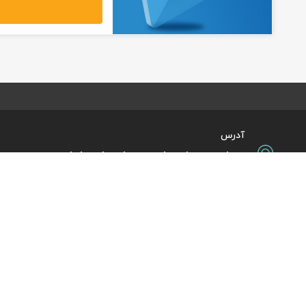
آدرس
تهران، میدان ولیعصر، ابتدای بلوار
کشاورز، پلاک 31، طبقه همکف
تورهای پرطرفدار
آژانس مسافر
کایت با ارائه خدم
بلیط هواپیما اقساطی
هر ساعت از شبانه‌
دی
رزرو هتل اقساطی
هواپیما، بلیط چار