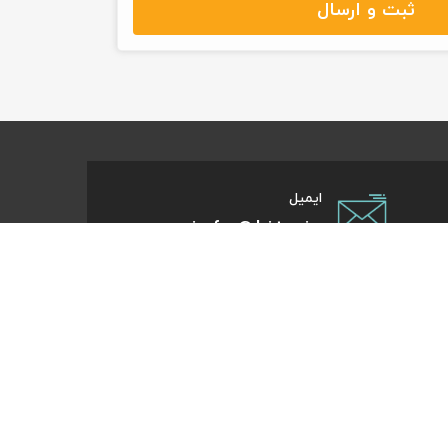
ثبت و ارسال
ایمیل
info@kite.ir
تی پیام توسعه صبا
ات گردشگری آنلاین پا به پات تا مقصد میاد. هر کجای دنیا و
روز که هست؛ در سایت کایت آنلاین شو و با چند کلیک بلیط
تر، هتل و تورهای مسافرتی و طبیعت‌گردی خودت رو رزرو کن.