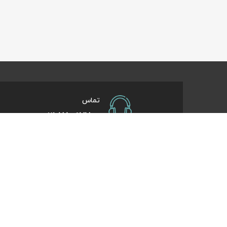
تماس
021-75097700
صفحات کاربردی
درباره کایت
درخواست همکاری
تورهای یک روزه
راهنمای خرید
تورهای کویر گر