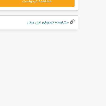
مشاهده درخواست
تور سوباتان
تور چابهار
مشاهده تور‌های این هتل
تور مرداب هسل
تور کاشان
تور اصفهان
تور ترکمن صحرا
تور آفرود