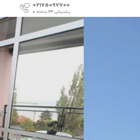
02175097700
پشتیبانی
24
ساعته