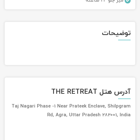
میز جلو 24 ساعته
تور سوباتان
تور چابهار
توضیحات
تور مرداب هسل
تور کاشان
تور اصفهان
تور ترکمن صحرا
آدرس هتل THE RETREAT
تور آفرود
Taj Nagari Phase -1 Near Prateek Enclave, Shilpgram
Rd, Agra, Uttar Pradesh 282001, India