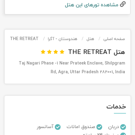
مشاهده تور‌های این هتل
تور کیش از ساری
تور کویر مرنجاب
تور سنگاپور اقساطی
اقساطی
تور طبس
تور مالدیو
تور کیش از بندرعباس
اقساطی
صفحه اصلی
هتل
هندوستان - آگرا
THE RETREAT
تور کویر کاراکال
تور قزاقستان اقساطی
هتل THE RETREAT
تور کویر مصر
تور زیارتی اقساطی
Taj Nagari Phase -1 Near Prateek Enclave, Shilpgram
تور کویر ابوزیدآباد
Rd, Agra, Uttar Pradesh 282001, India
تور هرمز
تور ماسوله
خدمات
تور مرداب سراوان
دربان
صندوق امانات
آسانسور
تور گلستان