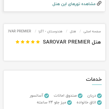
مشاهده تور‌های این هتل
تور کیش از ساری
تور کویر مرنجاب
تور سنگاپور اقساطی
اقساطی
تور طبس
تور مالدیو
تور کیش از بندرعباس
اقساطی
صفحه اصلی
هتل
هندوستان - آگرا
SAROVAR PREMIER
تور کویر کاراکال
تور قزاقستان اقساطی
هتل SAROVAR PREMIER
تور کویر مصر
تور زیارتی اقساطی
تور کویر ابوزیدآباد
تور هرمز
خدمات
تور ماسوله
تور مرداب سراوان
دربان
صندوق امانات
آسانسور
اتاق خانواده
میز جلو 24 ساعته
تور گلستان