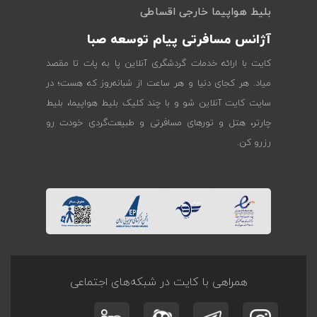
بلیط هواپیما خارجی اقساطی
آژانس مسافرتی پیام توسعه صبا
کایت با ارائه خدمات گردشگری آنلاین پا به پات تا مقصد
میاد. هر کجای دنیا و هر ساعت از شبانه‌روز که هست؛ در
سایت کایت آنلاین شو و با چند کلیک بلیط هواپیما، بلیط
چارتر، هتل و تورهای مسافرتی و طبیعت‌گردی خودت رو
رزرو کن.
همراهی با کایت در شبکه‌های اجتماعی