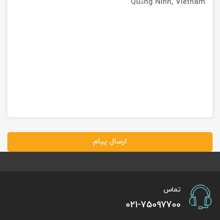
Quảng Ninh, Vietnam
ارسال پیام
تماس
021-75097700