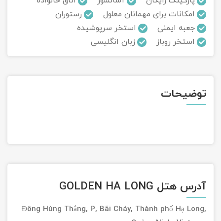
پارکینگ رایگان
آسانسور
اتاق خانواده
امکانات برای مهمانان معلول
رستوران
تور سوباتان
جعبه ایمنی
استخر سرپوشیده
استخر روباز
زبان انگلیسی
تور چابهار
تور مرداب هسل
توضیحات
تور کاشان
تور اصفهان
تور ترکمن صحرا
تور آفرود
آدرس هتل GOLDEN HA LONG
Đông Hùng Thắng, P, Bãi Cháy, Thành phố Hạ Long,