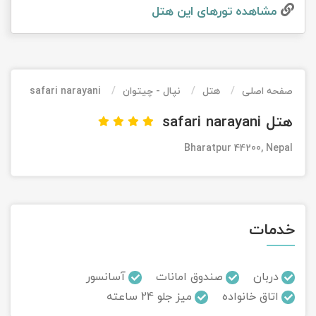
مشاهده تور‌های این هتل
تور کیش از ساری
تور کویر مرنجاب
تور سنگاپور اقساطی
اقساطی
تور طبس
تور مالدیو
تور کیش از بندرعباس
اقساطی
صفحه اصلی
هتل
نپال - چیتوان
safari narayani
تور کویر کاراکال
تور قزاقستان اقساطی
هتل safari narayani
تور کویر مصر
تور زیارتی اقساطی
Bharatpur 44200, Nepal
تور کویر ابوزیدآباد
تور هرمز
خدمات
تور ماسوله
تور مرداب سراوان
دربان
صندوق امانات
آسانسور
اتاق خانواده
میز جلو 24 ساعته
تور گلستان